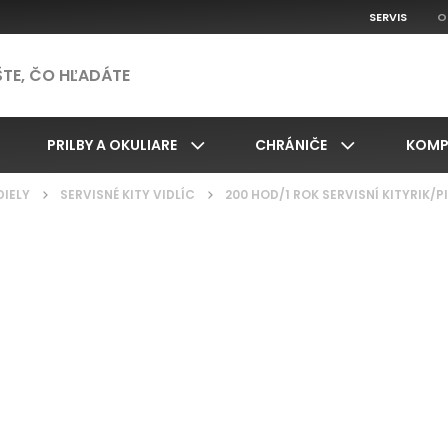
SERVIS
O
PRILBY A OKULIARE
CHRÁNIČE
KOMP
DIELY
/
SERVISNÉ KITY VIDLÍC
/
200 HOD/1 ROK SERVISNÍ KITYRIK/P