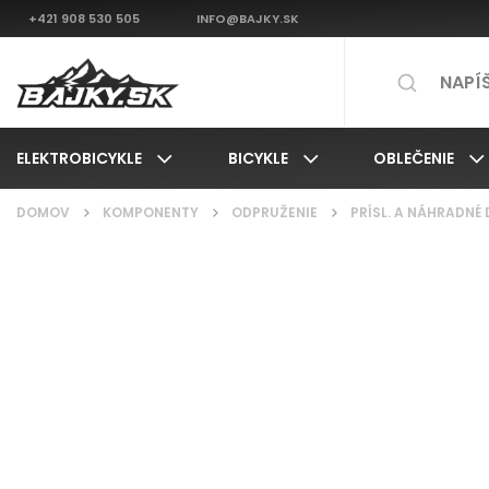
+421 908 530 505
INFO@BAJKY.SK
ELEKTROBICYKLE
BICYKLE
OBLEČENIE
DOMOV
/
KOMPONENTY
/
ODPRUŽENIE
/
PRÍSL. A NÁHRADNÉ 