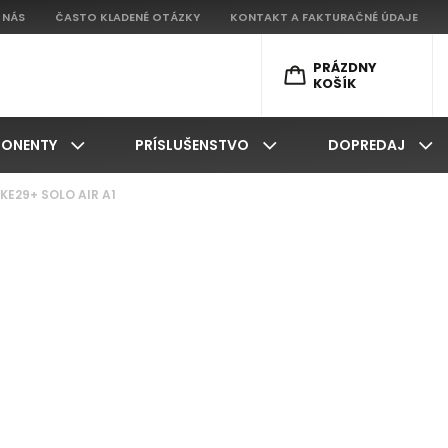
 NÁS
ČASTO KLADENÉ OTÁZKY
KONTAKT A FAKTURAČNÉ ÚDAJE
PRÁZDNY
KOŠÍK
ONENTY
PRÍSLUŠENSTVO
DOPREDAJ
IKE29+ SOLO AIR A1