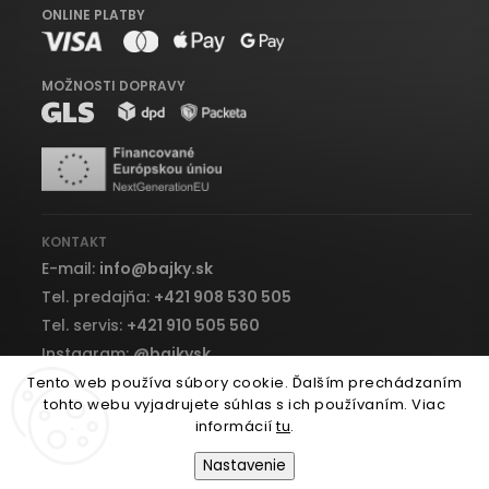
ONLINE PLATBY
MOŽNOSTI DOPRAVY
KONTAKT
E-mail:
info
@
bajky.sk
Tel. predajňa:
+421 908 530 505
Tel. servis:
+421 910 505 560
Instagram:
@bajkysk
Facebook:
bajky.sk
Tento web používa súbory cookie. Ďalším prechádzaním
tohto webu vyjadrujete súhlas s ich používaním. Viac
informácií
tu
.
Nastavenie