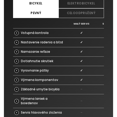
BICYKEL
ELEKTROBICYKEL
PEVNÝ
CELOODPRUŽENÝ
MALÝ SERVIS
STREDNÝ S
Vstupná kontrola
✓
✓
+
Nastavenie radenia a bŕzd
✓
✓
+
Namazanie reťaze
✓
✓
+
Dotiahnutie skrutiek
✓
✓
+
Vyrovnanie pätky
✓
✓
+
Výmena komponentov
✓
✓
+
Základné umytie bicykla
–
✓
+
Výmena laniek a
–
✓
+
bowdenov
Servis hlavového zloženia
–
✓
+