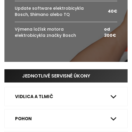
Update software elektrobicykla
40€
Bosch, Shimano alebo TQ
Výmena ložísk motora
od
elektrobicykla značky Bosch
300€
JEDNOTLIVÉ SERVISNÉ ÚKONY
VIDLICA A TLMIČ
20€
POHON
10€
10€