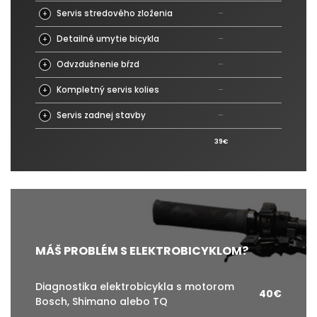
Servis stredového zloženia
–
✓
+
Detailné umytie bicykla
–
–
+
Odvzdušnenie bŕzd
–
–
+
Kompletný servis kolies
–
–
+
Servis zadnej stavby
–
–
+
39€
89€
MÁŠ PROBLÉM S ELEKTROBICYKLOM?
Diagnostika elektrobicykla s motorom
40€
Bosch, Shimano alebo TQ