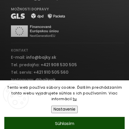
MOŽNOSTI DOPRAVY
KONTAKT
E-mail:
info
@
bajky.sk
Tel. predajňa:
+421 908 530 505
Tel. servis:
+421 910 505 560
Instagram:
@bajkysk
Facebook:
bajky.sk
Tento web používa súbory cookie. Ďalším prechádzaním
tohto webu vyjadrujete súhlas s ich používaním. Viac
informácií
tu
.
Nastavenie
Copyright 2026
Bajky.sk
. Všetky práva vyhradené.
Súhlasím
Vytvořil
Shoptet
| Design