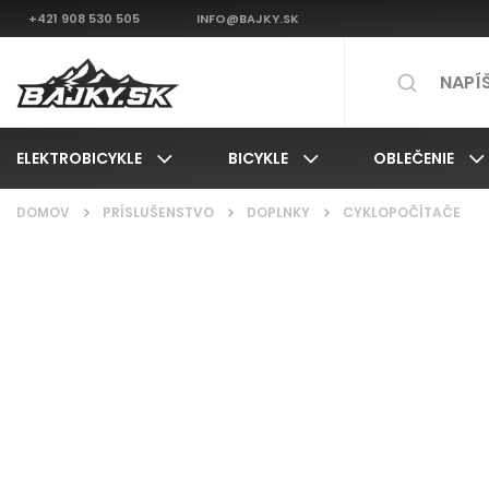
+421 908 530 505
INFO@BAJKY.SK
ELEKTROBICYKLE
BICYKLE
OBLEČENIE
DOMOV
/
PRÍSLUŠENSTVO
/
DOPLNKY
/
CYKLOPOČÍTAČE