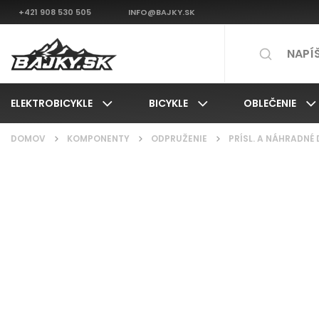
+421 908 530 505
INFO@BAJKY.SK
ELEKTROBICYKLE
BICYKLE
OBLEČENIE
DOMOV
/
KOMPONENTY
/
ODPRUŽENIE
/
PRÍSL. A NÁHRADNÉ 