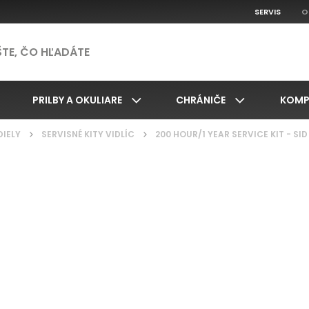
SERVIS
O
PRILBY A OKULIARE
CHRÁNIČE
KOMP
DIELY
/
SERVISNÉ KITY VIDLÍC
/
200 HOUR/1 YEAR SERVICE KIT - SI