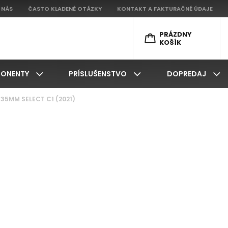
 NÁS
ČASTO KLADENÉ OTÁZKY
KONTAKT A FAKTURAČNÉ ÚDAJE
PRÁZDNY
KOŠÍK
ONENTY
PRÍSLUŠENSTVO
DOPREDAJ
D 35MM SELECT C1 (2021)