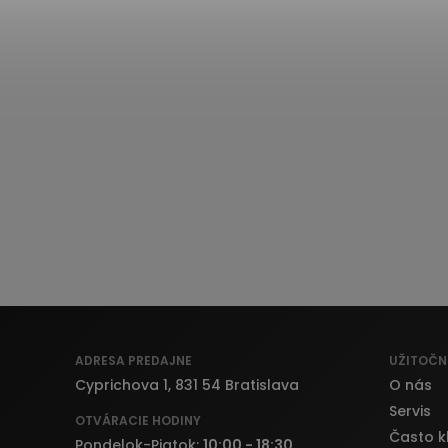
ADRESA PREDAJNE
UŽITOČN
Cyprichova 1, 831 54 Bratislava
O nás
Servis
OTVÁRACIE HODINY
Často k
Pondelok-Piatok:
10:00 - 18:30