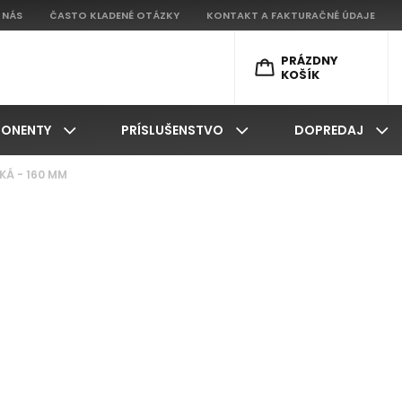
 NÁS
ČASTO KLADENÉ OTÁZKY
KONTAKT A FAKTURAČNÉ ÚDAJE
PRÁZDNY
KOŠÍK
ONENTY
PRÍSLUŠENSTVO
DOPREDAJ
KÁ - 160 MM