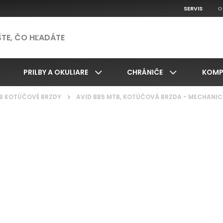
SERVIS
O
PRILBY A OKULIARE
CHRÁNIČE
KOMP
B KOTÚČOVÉ BRZDY
/
AVID BB5 MTB, KOTÚČOVÁ BRZDA - MECHANIC