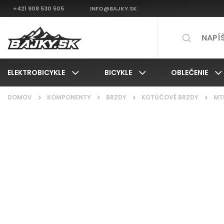
+421 908 530 505
INFO@BAJKY.SK
ELEKTROBICYKLE
BICYKLE
OBLEČENIE
DOMOV
/
KOMPONENTY
/
BRZDY
/
KOTÚČOVÉ BRZDY
/
MT