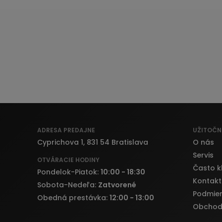
ADRESA PREDAJNE
UŽITOČN
Cyprichova 1, 831 54 Bratislava
O nás
Servis
OTVÁRACIE HODINY
Často k
Pondelok-Piatok:
10:00 - 18:30
Kontakt
Sobota-Nedeľa:
Zatvorené
Podmien
Obedná prestávka:
12:00 - 13:00
Obchod