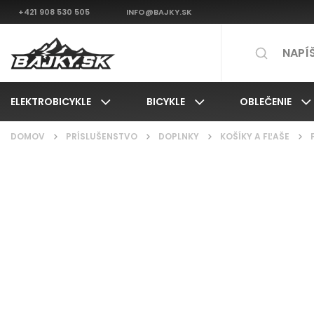
+421 908 530 505
INFO@BAJKY.SK
ELEKTROBICYKLE
BICYKLE
OBLEČENIE
DOMOV
/
PRÍSLUŠENSTVO
/
DOPLNKY
/
KOŠÍKY A FĽAŠE
/