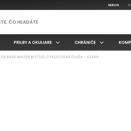
SERVIS
O
PRILBY A OKULIARE
CHRÁNIČE
KOMP
FOX BASE WATER BOTTLE, CYKLISTICKÁ FĽAŠA - CLEAR