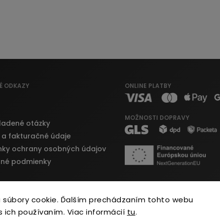
É ODKAZY
ONLINE PLATBY
MOŽNOSTI DOPRAVY
ladené otázky
 a fakturačné údaje
ky ochrany osobných údajov
né podmienky
 súbory cookie. Ďalším prechádzaním tohto webu
s ich používaním. Viac informácií
tu
.