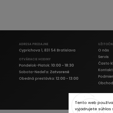
ADRESA PREDAJNE
UŽITOČN
Cyprichova 1, 831 54 Bratislava
O nás
Servis
OTVÁRACIE HODINY
Často k
Pondelok-Piatok:
10:00 - 18:30
Kontakt
Sobota-Nedeľa:
Zatvorené
Podmien
Obedná prestávka:
12:00 - 13:00
Obchod
Tento web používa
vyjadrujete súhlas 