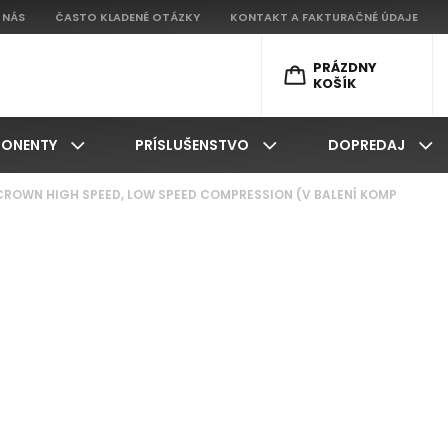
 NÁS
ČASTO KLADENÉ OTÁZKY
KONTAKT A FAKTURAČNÉ ÚDAJE
PRÁZDNY
KOŠÍK
ONENTY
PRÍSLUŠENSTVO
DOPREDAJ
 CROWN HIGH SPEED, LOW SPEED COMPRESSION (V BALENÍ KOMP