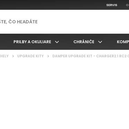
SERVIS
O
PRILBY A OKULIARE
CHRÁNIČE
KOMP
DIELY
/
UPGRADE KITY
/
DAMPER UPGRADE KIT - CHARGER2.1 RC2