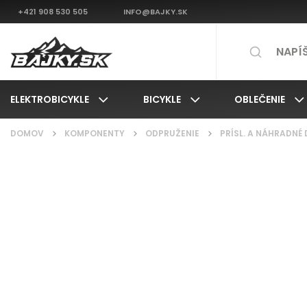
+421 908 530 505
INFO@BAJKY.SK
ELEKTROBICYKLE
BICYKLE
OBLEČENIE
DOMOV
/
KOMPONENTY
/
ODPRUŽENIE
/
PRÍSL. A NÁHRADNÉ 