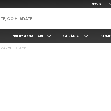
SERVIS
O
PRILBY A OKULIARE
CHRÁNIČE
KOMP
VLOŽKOU - BLACK