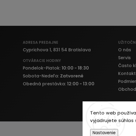
ADRESA PREDAJNE
UŽITOČN
Cyprichova 1, 831 54 Bratislava
O nás
Servis
OTVÁRACIE HODINY
Často k
Pondelok-Piatok:
10:00 - 18:30
Kontakt
Sobota-Nedeľa:
Zatvorené
Podmien
Obedná prestávka:
12:00 - 13:00
Obchod
Tento web používa
vyjadrujete súhlas 
Nastavenie