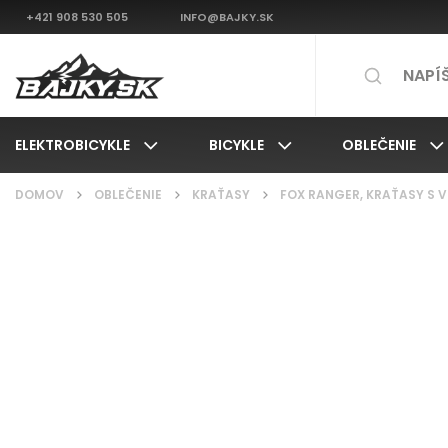
+421 908 530 505
INFO@BAJKY.SK
ELEKTROBICYKLE
BICYKLE
OBLEČENIE
DOMOV
/
OBLEČENIE
/
KRAŤASY
/
FOX RANGER, KRAŤASY S 