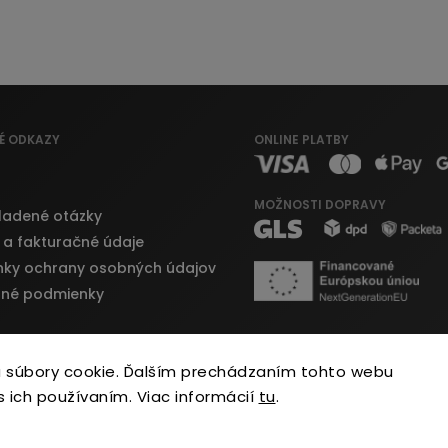
É ODKAZY
ONLINE PLATBY
MOŽNOSTI DOPRAVY
ladené otázky
 a fakturačné údaje
ky ochrany osobných údajov
né podmienky
 súbory cookie. Ďalším prechádzaním tohto webu
s ich používaním. Viac informácií
tu
.
Copyright 2026
Bajky.sk
. Všetky práva vyhradené.