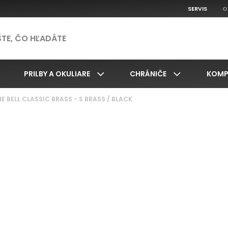
SERVIS
O
PRILBY A OKULIARE
CHRÁNIČE
KOMP
E BELL CLASSIC BRASS - S BRASS / BLACK