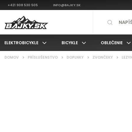
+421 908 530 505
INFO@BAJKY.SK
ELEKTROBICYKLE
BICYKLE
OBLEČENIE
DOMOV
/
PRÍSLUŠENSTVO
/
DOPLNKY
/
ZVONČEKY
/
LEZYN