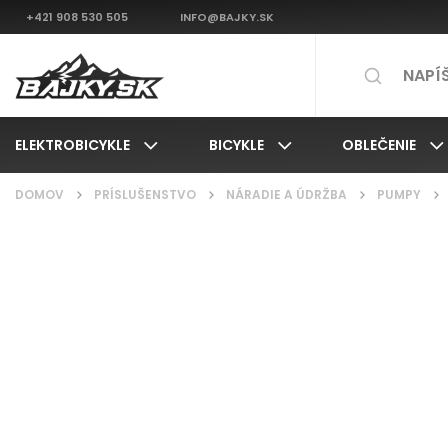
+421 908 530 505
INFO@BAJKY.SK
ELEKTROBICYKLE
BICYKLE
OBLEČENIE
DOMOV
/
PRÍSLUŠENSTVO
/
NÁRADIE A ÚDRŽBA
/
PUMPY
/