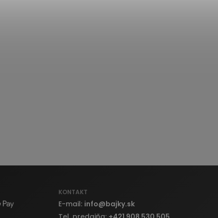
KONTAKT
E-mail:
info
@
bajky.sk
Tel. predajňa:
+421 908 530 505