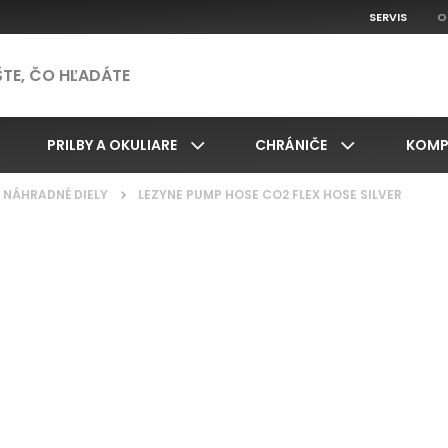
SERVIS
O
PRILBY A OKULIARE
CHRÁNIČE
KOMP
NÁHRADNÉ DIELY
/
LEZYNE PUMP HOSE CO2 FLEX HOSE SILVER