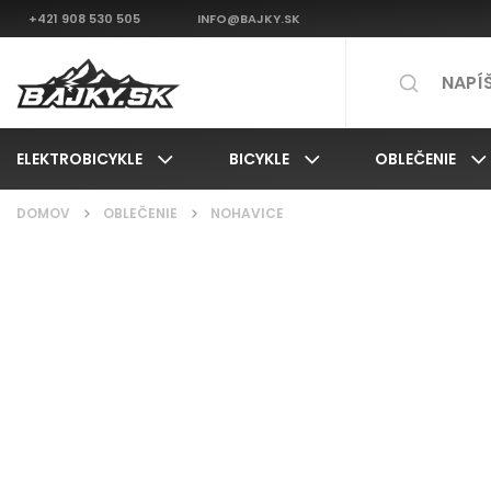
+421 908 530 505
INFO@BAJKY.SK
ELEKTROBICYKLE
BICYKLE
OBLEČENIE
DOMOV
/
OBLEČENIE
/
NOHAVICE