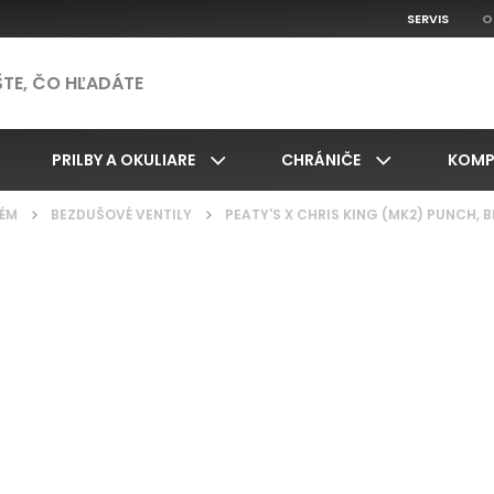
SERVIS
O
PRILBY A OKULIARE
CHRÁNIČE
KOMP
ÉM
/
BEZDUŠOVÉ VENTILY
/
PEATY'S X CHRIS KING (MK2) PUNCH,