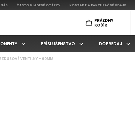
 NÁS
ČASTO KLADENÉ OTÁZKY
KONTAKT A FAKTURAČNÉ ÚDAJE
PRÁZDNY
KOŠÍK
ONENTY
PRÍSLUŠENSTVO
DOPREDAJ
 BEZDUŠOVÉ VENTILKY - 60MM