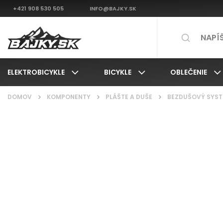
+421 908 530 505
INFO@BAJKY.SK
ELEKTROBICYKLE
BICYKLE
OBLEČENIE
DOMOV
/
KOMPONENTY
/
PLÁŠTE A DUŠE
/
BEZDUŠOVÝ SYST