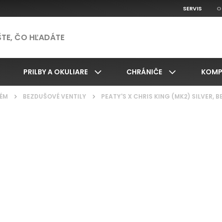
SERVIS
O
PRILBY A OKULIARE
CHRÁNIČE
KOMP
ÉM
/
BEZDUŠOVÉ VENTILY
/
PEATY'S X CHRIS KING (MK2) SILVER,