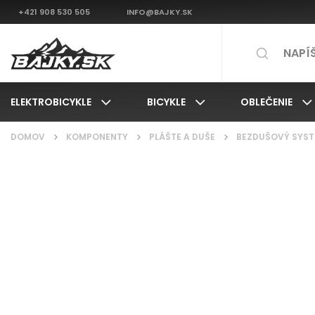
+421 908 530 505
INFO@BAJKY.SK
ELEKTROBICYKLE
BICYKLE
OBLEČENIE
DOMOV
/
KOMPONENTY
/
PLÁŠTE A DUŠE
/
BEZDUŠOVÝ SYST