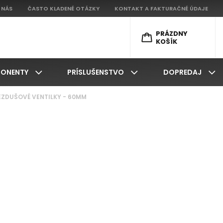
 NÁS
ČASTO KLADENÉ OTÁZKY
KONTAKT A FAKTURAČNÉ ÚDAJE
PRÁZDNY
KOŠÍK
ONENTY
PRÍSLUŠENSTVO
DOPREDAJ
 BEZDUŠOVÉ VENTILKY - 60MM