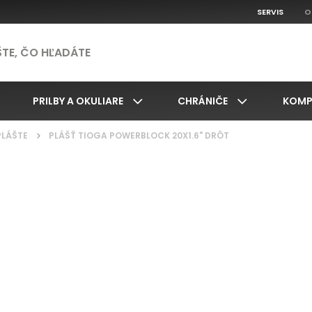
SERVIS
O
PRILBY A OKULIARE
CHRÁNIČE
KOMP
PLÁŠTE
/
PLÁŠŤ TIOGA POWERBLOCK 20X1.6" DRÔT