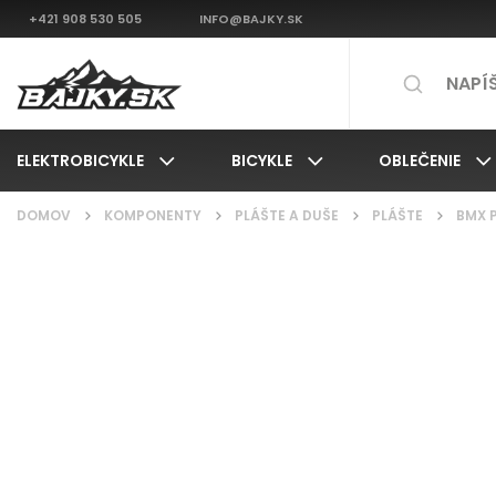
+421 908 530 505
INFO@BAJKY.SK
ELEKTROBICYKLE
BICYKLE
OBLEČENIE
DOMOV
/
KOMPONENTY
/
PLÁŠTE A DUŠE
/
PLÁŠTE
/
BMX 