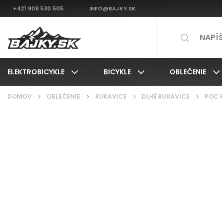
+421 908 530 505
INFO@BAJKY.SK
ELEKTROBICYKLE
BICYKLE
OBLEČENIE
DOMOV
/
OBLEČENIE
/
RUKAVICE
/
DLHÉ RUKAVICE
/
POC 