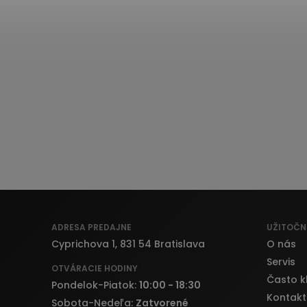
ADRESA PREDAJNE
UŽITOČN
Cyprichova 1, 831 54 Bratislava
O nás
Servis
OTVÁRACIE HODINY
Často k
Pondelok-Piatok:
10:00 - 18:30
Kontakt
Sobota-Nedeľa:
Zatvorené