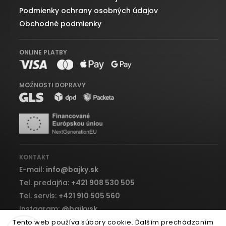
Podmienky ochrany osobných údajov
Obchodné podmienky
ONLINE PLATBY
MOŽNOSTI DOPRAVY
KONTAKT
E-mail:
info
@
bajky.sk
Tel. predajňa:
+421 908 530 505
Tel. servis:
+421 910 505 560
Instagram:
@bajkysk
Facebook:
bajky.sk
Tento web používa súbory cookie. Ďalším prechádzaním