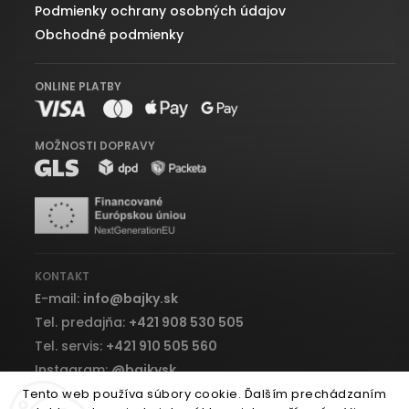
Podmienky ochrany osobných údajov
Obchodné podmienky
ONLINE PLATBY
MOŽNOSTI DOPRAVY
KONTAKT
E-mail:
info
@
bajky.sk
Tel. predajňa:
+421 908 530 505
Tel. servis:
+421 910 505 560
Instagram:
@bajkysk
Facebook:
bajky.sk
Tento web používa súbory cookie. Ďalším prechádzaním