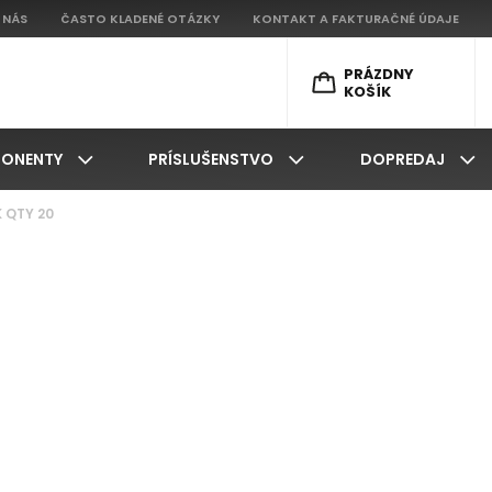
 NÁS
ČASTO KLADENÉ OTÁZKY
KONTAKT A FAKTURAČNÉ ÚDAJE
PRÁZDNY
KOŠÍK
ONENTY
PRÍSLUŠENSTVO
DOPREDAJ
 QTY 20