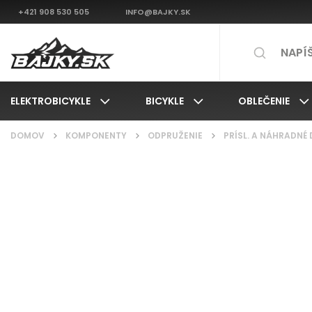
+421 908 530 505
INFO@BAJKY.SK
ELEKTROBICYKLE
BICYKLE
OBLEČENIE
DOMOV
/
KOMPONENTY
/
ODPRUŽENIE
/
PRÍSL. A NÁHRADNÉ 