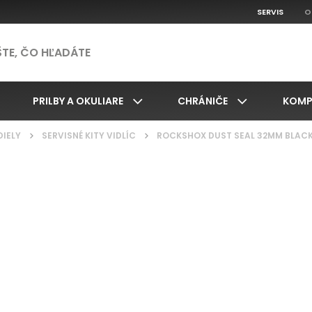
SERVIS
O
PRILBY A OKULIARE
CHRÁNIČE
KOMP
DIELY
/
SERVISNÉ KITY VIDLÍC
/
ROCKSHOX DUST SEAL 32MM BLACK