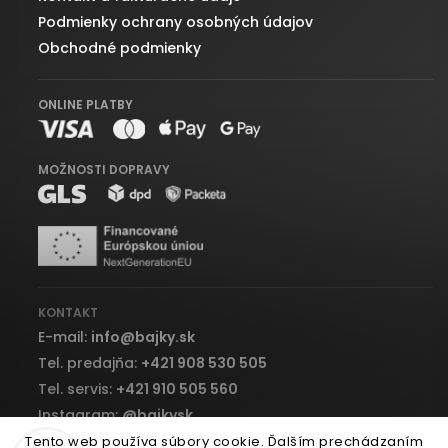
Podmienky ochrany osobných údajov
Obchodné podmienky
ONLINE PLATBY
MOŽNOSTI DOPRAVY
KONTAKT
E-mail:
info
@
bajky.sk
Tel. predajňa:
+421 908 530 505
Tel. servis:
+421 910 505 560
Instagram:
@bajkysk
Facebook:
bajky.sk
Tento web používa súbory cookie. Ďalším prechádzaním