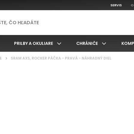
SERVIS
O
PRILBY A OKULIARE
CHRÁNIČE
KOMP
E
/
SRAM AXS, ROCKER PÁČKA - PRAVÁ - NÁHRADNÝ DIEL