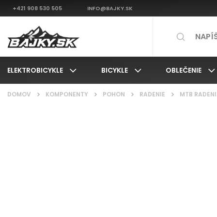
+421 908 530 505
INFO@BAJKY.SK
ELEKTROBICYKLE
BICYKLE
OBLEČENIE
DOMOV
/
KOMPONENTY
/
POHON
/
RADENIE
/
MTB RADENI