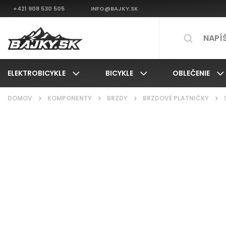
+421 908 530 505
INFO@BAJKY.SK
ELEKTROBICYKLE
BICYKLE
OBLEČENIE
DOMOV
/
KOMPONENTY
/
BRZDY
/
BRZDOVÉ PLATNIČKY
/