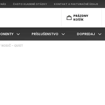
 NÁS
ČASTO KLADENÉ OTÁZKY
KONTAKT A FAKTURAČNÉ ÚDAJE
PRÁZDNY
KOŠÍK
ONENTY
PRÍSLUŠENSTVO
DOPREDAJ
 NOSIČ - QUIET