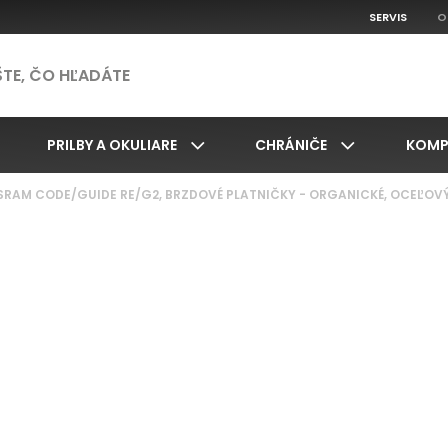
SERVIS
O
PRILBY A OKULIARE
CHRÁNIČE
KOMP
SRAM CODE/GUIDE RE/G2, BRZDOVÉ PLATNIČKY - ORGANICKÉ, OCEĽOVÝ