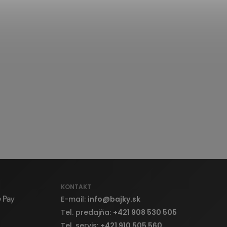
KONTAKT
E-mail:
info
@
bajky.sk
Tel. predajňa:
+421 908 530 505
Tel. servis:
+421 910 505 560