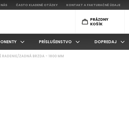
 NÁS
ČASTO KLADENÉ OTÁZKY
KONTAKT A FAKTURAČNÉ ÚDAJE
PRÁZDNY
KOŠÍK
ONENTY
PRÍSLUŠENSTVO
DOPREDAJ
NÉ RADENIE/ZADNÁ BRZDA - 1800 MM