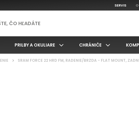
SERVIS
O
PRILBY A OKULIARE
CHRÁNIČE
KOMP
ENIE
/
SRAM FORCE 22 HRD FM, RADENIE/BRZDA - FLAT MOUNT, ZAD