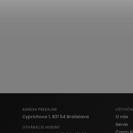
ADRESA PREDAJNE
UŽITOČN
Cyprichova 1, 831 54 Bratislava
O nás
Servis
OTVÁRACIE HODINY
Často k