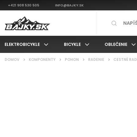
+421 908 530 505
INFO@BAJKY.SK
ELEKTROBICYKLE
BICYKLE
OBLEČENIE
DOMOV
/
KOMPONENTY
/
POHON
/
RADENIE
/
CESTNÉ RAD