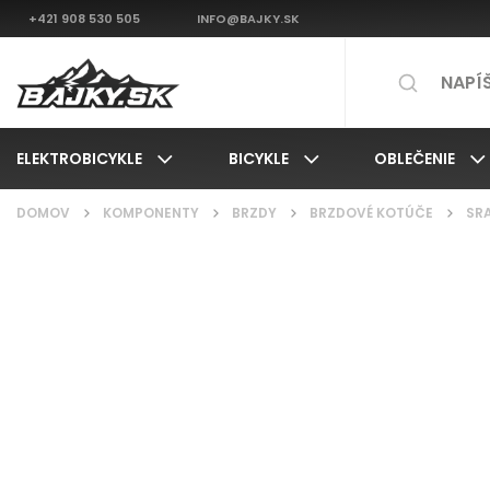
+421 908 530 505
INFO@BAJKY.SK
ELEKTROBICYKLE
BICYKLE
OBLEČENIE
DOMOV
/
KOMPONENTY
/
BRZDY
/
BRZDOVÉ KOTÚČE
/
SRA