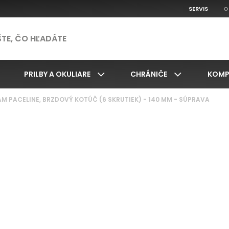
SERVIS
O
PRILBY A OKULIARE
CHRÁNIČE
KOMP
M PACELINE, BRZDOVÝ KOTÚČ (6 SKRUTIEK) - 140 MM - SÚPRAVA