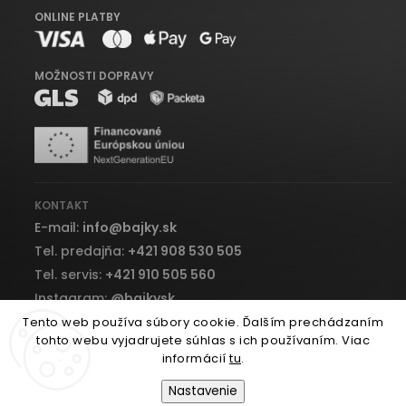
ONLINE PLATBY
MOŽNOSTI DOPRAVY
KONTAKT
E-mail:
info
@
bajky.sk
Tel. predajňa:
+421 908 530 505
Tel. servis:
+421 910 505 560
Instagram:
@bajkysk
Facebook:
bajky.sk
Tento web používa súbory cookie. Ďalším prechádzaním
tohto webu vyjadrujete súhlas s ich používaním. Viac
informácií
tu
.
Nastavenie