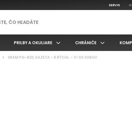
SERVIS
O
PRILBY A OKULIARE
CHRÁNIČE
KOMP
/
SRAM PG-820, KAZETA - 8 RÝCHL. - 11-30 ZUBOV