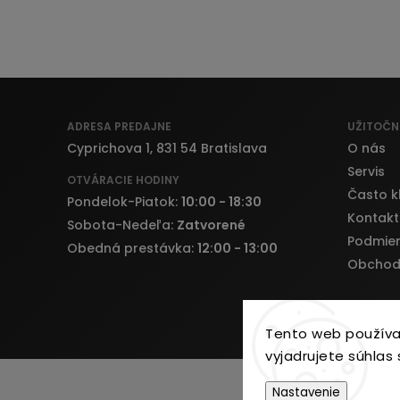
ADRESA PREDAJNE
UŽITOČN
Cyprichova 1, 831 54 Bratislava
O nás
Servis
OTVÁRACIE HODINY
Často k
Pondelok-Piatok:
10:00 - 18:30
Kontakt
Sobota-Nedeľa:
Zatvorené
Podmien
Obedná prestávka:
12:00 - 13:00
Obchod
Tento web používa
vyjadrujete súhlas 
Nastavenie