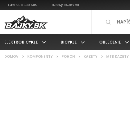
+421 908 530 505
INFO@BAJKY.SK
ELEKTROBICYKLE
BICYKLE
OBLEČENIE
DOMOV
/
KOMPONENTY
/
POHON
/
KAZETY
/
MTB KAZETY