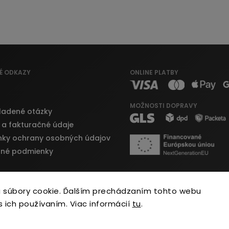
É ODKAZY
ONLINE PLATBY
MOŽNOSTI DOPRAVY
ladené otázky
 a fakturačné údaje
ky ochrany osobných údajov
né podmienky
 súbory cookie. Ďalším prechádzaním tohto webu
s ich používaním. Viac informácií
tu
.
Copyright 2026
Bajky.sk
. Všetky práva vyhradené.