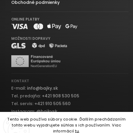
Obchodné podmienky
ONLINE PLATBY
MOŽNOSTI DOPRAVY
KONTAKT
E-mail:
info
@
bajky.sk
Tel. predajňa:
+421 908 530 505
Tel. servis:
+421 910 505 560
Instagram:
@bajkysk
Facebook:
bajky.sk
Tento web používa súbory cookie. Ďalším prechádzaním
tohto webu vyjadrujete súhlas s ich používaním. Viac
informácií
tu
.