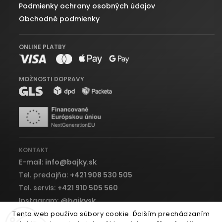
Podmienky ochrany osobných údajov
Obchodné podmienky
ONLINE PLATBY
MOŽNOSTI DOPRAVY
KONTAKT
E-mail:
info
@
bajky.sk
Tel. predajňa:
+421 908 530 505
Tel. servis:
+421 910 505 560
Instagram:
@bajkysk
Facebook:
bajky.sk
Tento web používa súbory cookie. Ďalším prechádzaním