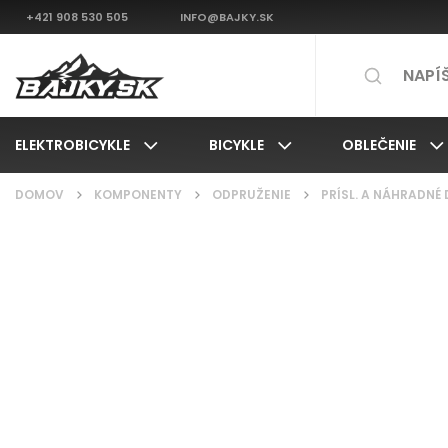
+421 908 530 505
INFO@BAJKY.SK
ELEKTROBICYKLE
BICYKLE
OBLEČENIE
DOMOV
/
KOMPONENTY
/
ODPRUŽENIE
/
PRÍSL. A NÁHRADNÉ 