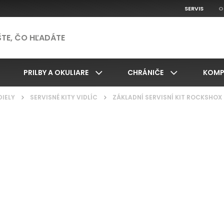
SERVIS
O
PRILBY A OKULIARE
CHRÁNIČE
KOMP
DIELY
/
SERVISNÉ KITY VIDLÍC
/
ZÁKLADNÍ SERVISNÍ KIT ROCKSHOX 