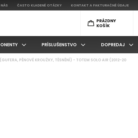
 NÁS
ČASTO KLADENÉ OTÁZKY
KONTAKT A FAKTURAČNÉ ÚDAJE
PRÁZDNY
KOŠÍK
ONENTY
PRÍSLUŠENSTVO
DOPREDAJ
(GUFERA, PĚNOVÉ KROUŽKY, TĚSNĚNÍ) - TOTEM SOLO AIR (2012-20