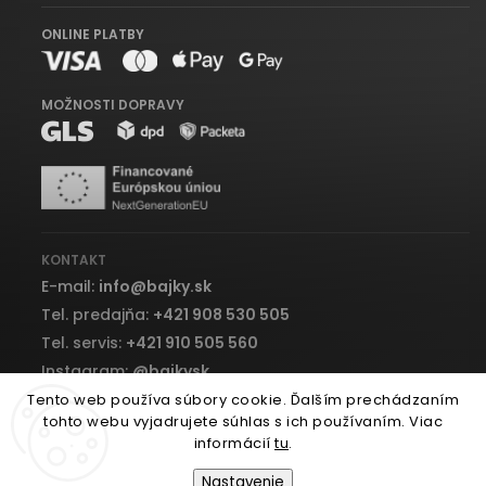
ONLINE PLATBY
MOŽNOSTI DOPRAVY
KONTAKT
E-mail:
info
@
bajky.sk
Tel. predajňa:
+421 908 530 505
Tel. servis:
+421 910 505 560
Instagram:
@bajkysk
Facebook:
bajky.sk
Tento web používa súbory cookie. Ďalším prechádzaním
tohto webu vyjadrujete súhlas s ich používaním. Viac
informácií
tu
.
Nastavenie