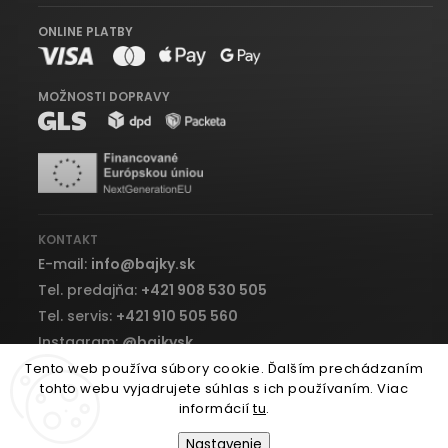
ONLINE PLATBY
MOŽNOSTI DOPRAVY
KONTAKT
E-mail:
info
@
bajky.sk
Tel. predajňa:
+421 908 530 505
Tel. servis:
+421 910 505 560
Instagram:
@bajkysk
Facebook:
bajky.sk
Tento web používa súbory cookie. Ďalším prechádzaním
tohto webu vyjadrujete súhlas s ich používaním. Viac
informácií
tu
.
Nastavenie