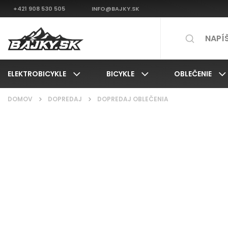
+421 908 530 505
INFO@BAJKY.SK
ELEKTROBICYKLE
BICYKLE
OBLEČENIE
DOMOV
/
DOPREDAJ
/
DOPREDAJ OBLEČENIA